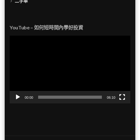
二手車
YouTube – 如何短時間內學好投資
視
訊
播
放
器
00:00
06:10