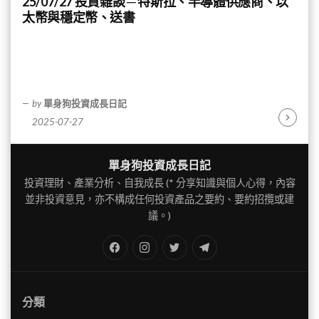
25/07/27 投資雜談 ─ 特斯拉、半導體供應商、以
太幣與穩定幣、送書
by
單身狗投資成長日記
2025-07-27
Continu
Reading
單身狗投資成長日記
投資理財、產業分析、自我成長 (* 分享知識與個人心得，內容
並非投資意見，亦不構成任何投資產品之要約、要約招攬或建
議。)
FB
IG
Twitter
TG
分類