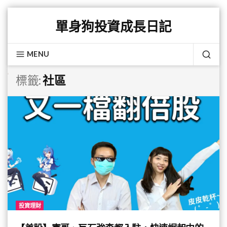
Skip
單身狗投資成長日記
to
content
MENU
SEA
標籤:
社區
投資理財