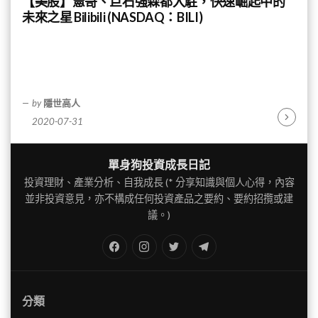
【美股】憲哥、巨石強森都入駐，快速崛起中的
未來之星 Bilibili (NASDAQ：BILI)
by
隱世高人
2020-07-31
Continu
Reading
單身狗投資成長日記
投資理財、產業分析、自我成長 (* 分享知識與個人心得，內容
並非投資意見，亦不構成任何投資產品之要約、要約招攬或建
議。)
FB
IG
Twitter
TG
分類