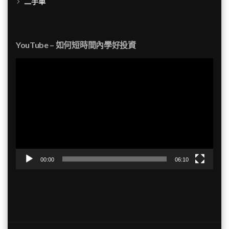
二手車
YouTube – 如何短時間內學好投資
視
訊
播
放
器
00:00
06:10