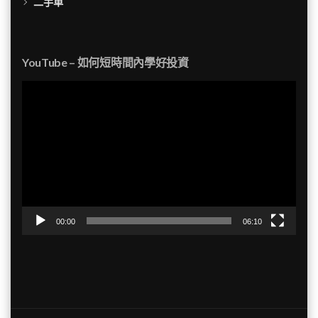
二手車
YouTube – 如何短時間內學好投資
視
訊
播
放
器
00:00
06:10