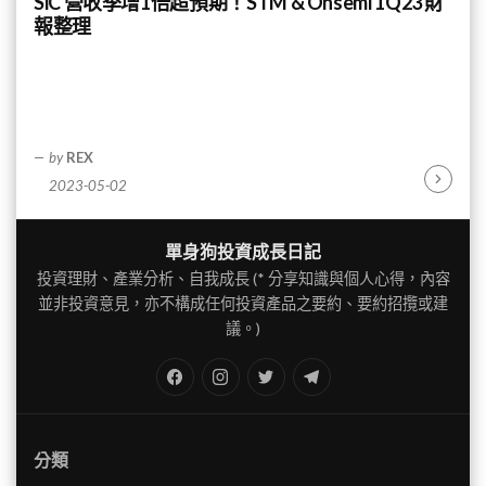
SiC 營收季增1倍超預期！STM & Onsemi 1Q23 財
報整理
by
REX
2023-05-02
Continu
Reading
單身狗投資成長日記
投資理財、產業分析、自我成長 (* 分享知識與個人心得，內容
並非投資意見，亦不構成任何投資產品之要約、要約招攬或建
議。)
FB
IG
Twitter
TG
分類