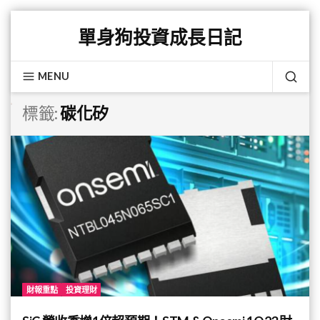
Skip
單身狗投資成長日記
to
content
MENU
SEA
標籤:
碳化矽
財報重點
投資理財