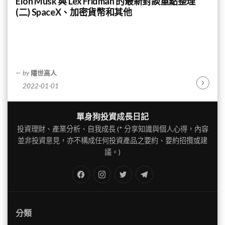
Elon Musk 與 Lex Fridman 的最新對談重點整理
(二) SpaceX、加密貨幣和其他
by
隱世高人
2022-01-01
Continu
Reading
單身狗投資成長日記
投資理財、產業分析、自我成長 (* 分享知識與個人心得，內容
並非投資意見，亦不構成任何投資產品之要約、要約招攬或建
議。)
FB
IG
Twitter
TG
分類