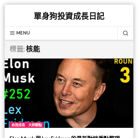
Skip
單身狗投資成長日記
to
content
MENU
SEA
標籤:
核能
自我成長
大師觀點