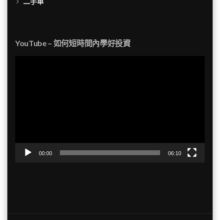
二手車
YouTube – 如何短時間內學好投資
視
訊
播
放
器
00:00
06:10