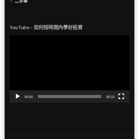
二手車
YouTube – 如何短時間內學好投資
視
訊
播
放
器
00:00
06:10