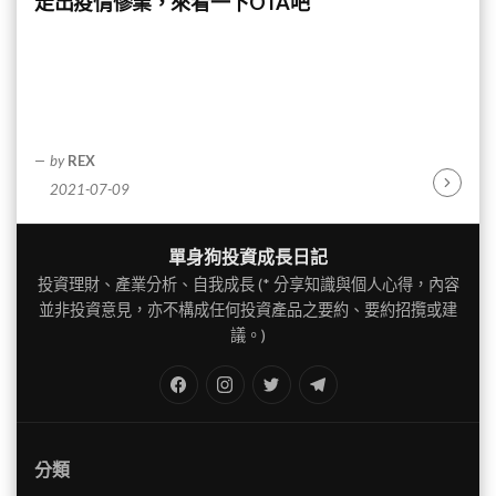
走出疫情慘業，來看一下OTA吧
by
REX
2021-07-09
Continu
Reading
單身狗投資成長日記
投資理財、產業分析、自我成長 (* 分享知識與個人心得，內容
並非投資意見，亦不構成任何投資產品之要約、要約招攬或建
議。)
FB
IG
Twitter
TG
分類