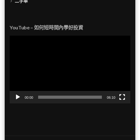
二手車
YouTube – 如何短時間內學好投資
視
訊
播
放
器
00:00
06:10