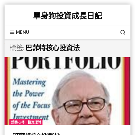
Skip
單身狗投資成長日記
to
content
MENU
SEA
標籤:
巴菲特核心投資法
讀書心得
投資理財