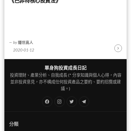
《巴菲特核心投資法》
by
隱世高人
2020-01-12
Continu
Reading
單身狗投資成長日記
投資理財、產業分析、自我成長 (* 分享知識與個人心得，內容
並非投資意見，亦不構成任何投資產品之要約、要約招攬或建
議。)
FB
IG
Twitter
TG
分類