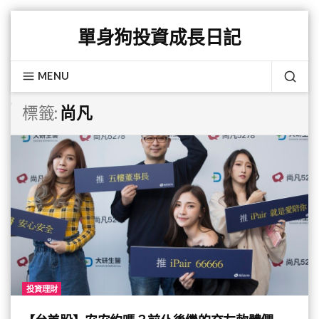
Skip
單身狗投資成長日記
to
content
MENU
SEA
標籤:
尚凡
投資理財