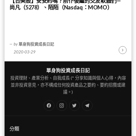
【台美股】安安約嗎？前仆後繼的交友軟體們—
尚凡（5278）、陌陌（Nasdaq：MOMO）
by
單身狗投資成長日記
2020-03-29
Continu
Reading
單身狗投資成長日記
投資理財、產業分析、自我成長 (* 分享知識與個人心得，內容
並非投資意見，亦不構成任何投資產品之要約、要約招攬或建
議。)
FB
IG
Twitter
TG
分類