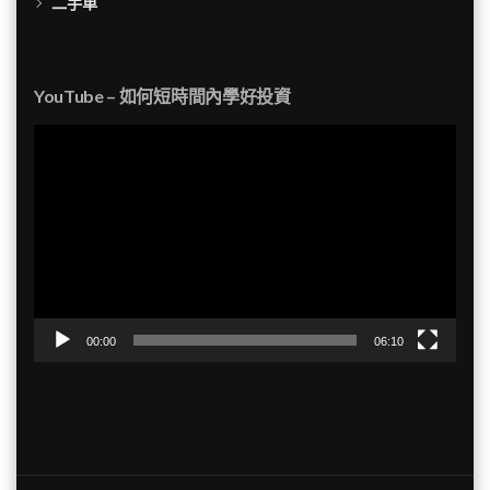
二手車
YouTube – 如何短時間內學好投資
視
訊
播
放
器
00:00
06:10