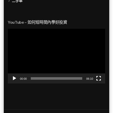
二手車
YouTube – 如何短時間內學好投資
視
訊
播
放
器
00:00
06:10