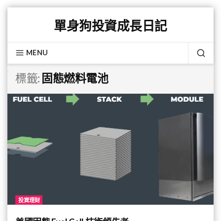
Skip
單身狗投資成長日記
to
content
MENU
SEA
標籤:
固態燃料電池
投資理財