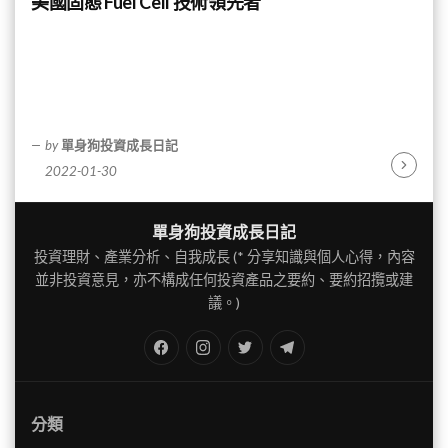
美國固態 Fuel Cell 技術領先者
by
單身狗投資成長日記
2022-01-30
Continu
Reading
單身狗投資成長日記
投資理財、產業分析、自我成長 (* 分享知識與個人心得，內容
並非投資意見，亦不構成任何投資產品之要約、要約招攬或建
議。)
FB
IG
Twitter
TG
分類