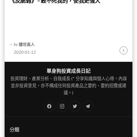
《反脆弱》 – 殺不死我的，使我更強大
by
隱世高人
2020-01-12
Continu
Reading
單身狗投資成長日記
投資理財、產業分析、自我成長 (* 分享知識與個人心得，內容
並非投資意見，亦不構成任何投資產品之要約、要約招攬或建
議。)
FB
IG
Twitter
TG
分類