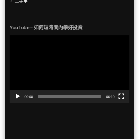
二手車
YouTube – 如何短時間內學好投資
視
訊
播
放
器
00:00
06:10