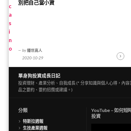
別把自己當小資
by
隱世高人
2020-10-29
Contin
Readin
單身狗投資成長日記
投資理財、產業分析、自我成長 (* 分享知識與個人心得，內
品之要約、要約招攬或建議。)
分類
YouTube – 如何
投資
特斯拉週報
視
生技產業週報