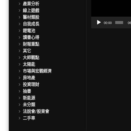
訊
產業分析
播
線上遊戲
放
醫材類股
器
00:00
06
自我成長
鋰電池
讀書心得
財報重點
其它
大師觀點
太陽能
市場與宏觀經濟
房地產
投資理財
抽書
新能源
未分類
法說會/股東會
二手車