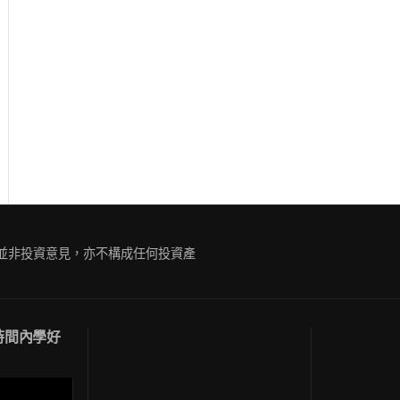
ue
g
容並非投資意見，亦不構成任何投資產
短時間內學好