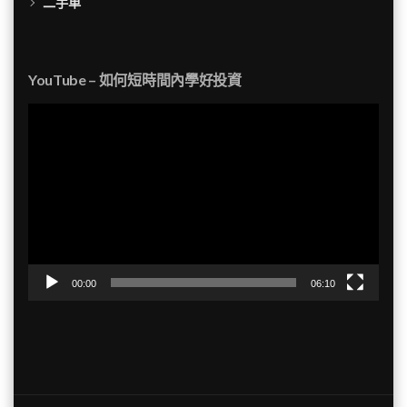
二手車
YouTube – 如何短時間內學好投資
視
訊
播
放
器
00:00
06:10