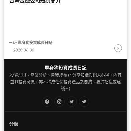
台灣金控公司體制簡介
by
單身狗投資成長日記
2020-06-30
Continu
Reading
單身狗投資成長日記
投資理財、產業分析、自我成長 (* 分享知識與個人心得，內容
並非投資意見，亦不構成任何投資產品之要約、要約招攬或建
議。)
FB
IG
Twitter
TG
分類