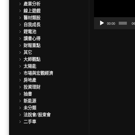
訊
產業分析
播
線上遊戲
放
醫材類股
器
00:00
06
自我成長
鋰電池
讀書心得
財報重點
其它
大師觀點
太陽能
市場與宏觀經濟
房地產
投資理財
抽書
新能源
未分類
法說會/股東會
二手車