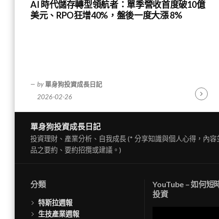
AI 時代儲存轉型領航者：單季營收首度破10億
美元、RPO狂增40%，盤後一度大漲 8%
by
單身狗投資成長日記
2026-02-26
Contin
Readin
單身狗投資成長日記
投資理財、產業分析、自我成長 (* 分享知識與個人心得，內
品之要約、要約招攬或建議。)
分類
YouTube – 如何
投資
特斯拉週報
視
生技產業週報