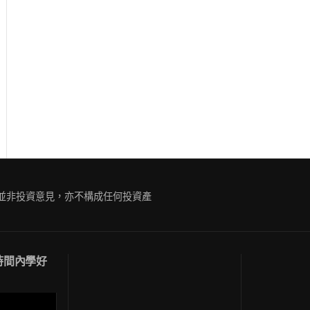
ue
g
容並非投資意見，亦不構成任何投資產
短時間內學好