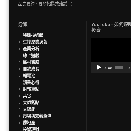
品之要約、要約招攬或建議。)
分類
YouTube – 如何
投資
特斯拉週報
視
生技產業週報
訊
產業分析
播
線上遊戲
放
醫材類股
器
00:00
06
自我成長
鋰電池
讀書心得
財報重點
其它
大師觀點
太陽能
市場與宏觀經濟
房地產
投資理財