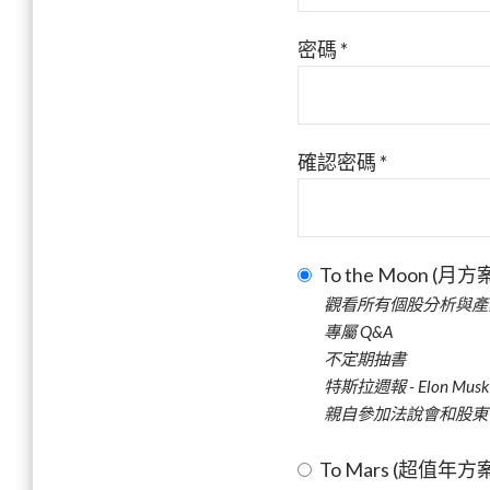
密碼 *
確認密碼 *
To the Moon (月方
觀看所有個股分析與產
專屬 Q&A
不定期抽書
特斯拉週報 - Elon M
親自參加法說會和股東會
To Mars (超值年方